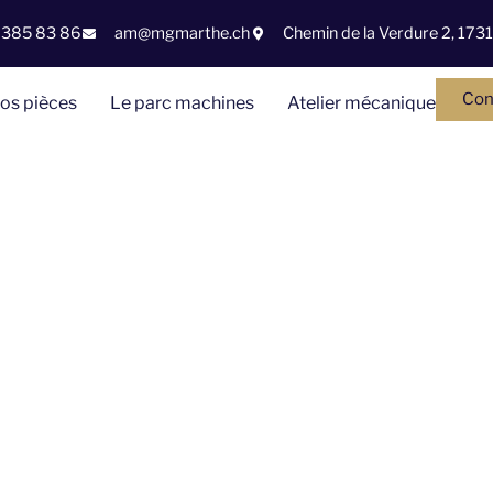
 385 83 86
am@mgmarthe.ch
Chemin de la Verdure 2, 173
Con
vos pièces
Le parc machines
Atelier mécanique